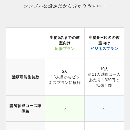
シンプルな設定だから分かりやすい！
生徒5名までの教
生徒6〜10名の教
室向け
室向け
応援プラン
ビジネスプラン
10人
5人
※11人以降は一人
登録可能生徒数
※6人目からビジ
あたり1,320円で
ネスプランに移行
拡張可能
講師育成コース準
○
○
備編