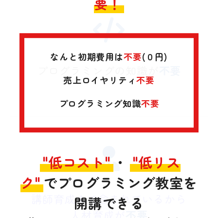
要！
なんと初期費用は
不要
(０円)
プログラミングの知識が
不要
売上ロイヤリティ
不要
プログラミング知識
不要
"低コスト"
・
"低リス
ク"
でプログラミング教室を
講師育成まで含まれているから
開講できる
人材育成が
不要