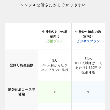
シンプルな設定だから分かりやすい！
生徒5名までの教
生徒6〜10名の教
室向け
室向け
応援プラン
ビジネスプラン
10人
5人
※11人以降は一人
登録可能生徒数
※6人目からビジ
あたり1,320円で
ネスプランに移行
拡張可能
講師育成コース準
○
○
備編