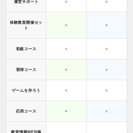
運営サポート
○
○
体験教室開催セッ
○
○
ト
初級コース
○
○
習得コース
○
○
ゲームを作ろう
○
○
応用コース
×
○
教室情報WEB掲