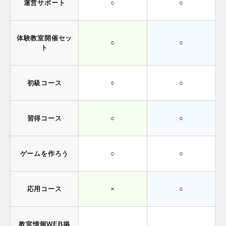
運営サポート
○
○
体験教室開催セッ
○
○
ト
初級コース
○
○
習得コース
○
○
ゲームを作ろう
○
○
応用コース
×
○
教室情報WEB掲