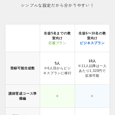
シンプルな設定だから分かりやすい！
生徒5名までの教
生徒6〜10名の教
室向け
室向け
応援プラン
ビジネスプラン
10人
5人
※11人以降は一人
登録可能生徒数
※6人目からビジ
あたり1,320円で
ネスプランに移行
拡張可能
講師育成コース準
○
○
備編