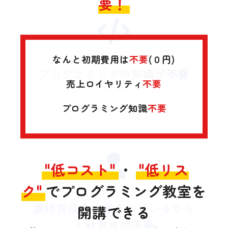
要！
なんと初期費用は
不要
(０円)
プログラミングの知識が
不要
売上ロイヤリティ
不要
プログラミング知識
不要
"低コスト"
・
"低リス
ク"
でプログラミング教室を
講師育成まで含まれているから
開講できる
人材育成が
不要